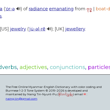
ဗုဒ္ဓ
ra
(
ˈȯr-ə
🔊) of
radiance
emanating
from
|
boat-
s
.
 [US]
jewelry
(
ˈjü-əl-rē
🔊); [UK]
jewellery
.
dverbs
,
adjectives
,
conjunctions
,
particle
The Free Online Myanmar-English Dictionary with color coding and
Burmese 1-2-3 Tone System © 2019-2026 is developed and
maintained by Naing Tin-Nyunt-Pu.(
နိုင်တင်ညွန့်ပု
) email
✉
:
naing.tin@gmail.com