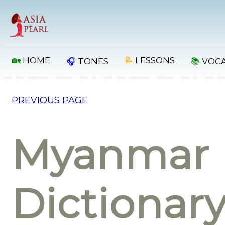
🏡
HOME
📝
LESSONS
🎧
TONES
📚
VOC
PREVIOUS PAGE
Myanmar 
Dictionar