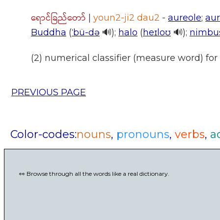
ရောင်ခြည်တော်
|
youn2-ji2 dau2
-
aureole
;
au
Buddha
(
ˈbü-də
🔊);
halo
(
heɪloʊ
🔊);
nimbu
(2) numerical classifier (measure word) for
PREVIOUS PAGE
Color-codes:
nouns
,
pronouns
,
verbs
,
a
👀 Browse through all the words like a real dictionary.