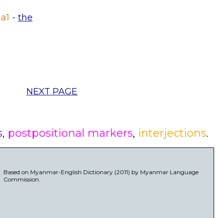
da1
-
the
NEXT PAGE
s
,
postpositional markers
,
interjections
.
Based on Myanmar-English Dictionary (2011) by Myanmar Language
Commission.