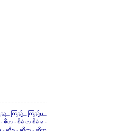
်ည -
ကြည့် -
ကြည့်ပ -
 -
စီတ - စီမံ က
စီမံ ခ -
 -
ဆီစ -
ဆီထ - ဆီဘ