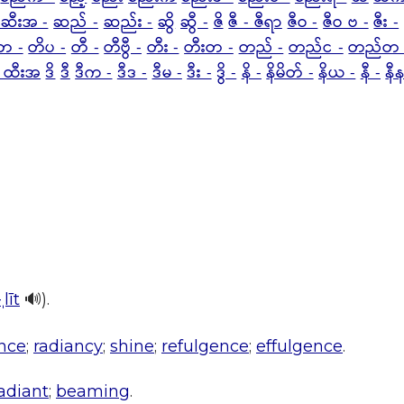
 ဆီးအ -
ဆည် -
ဆည်း -
ဆွိ
ဆွီ -
ဇိ
ဇီ - ဇီရာ
ဇီဝ -
ဇီဝ ဗ -
ဇီး -
တ -
တိပ -
တီ -
တီဗွီ -
တီး -
တီးတ -
တည် -
တည်င -
တည်တ 
 ထီးအ
ဒိ
ဒီ
ဒီက -
ဒီဒ -
ဒီမ -
ဒီး -
ဒွိ -
နိ -
နိမိတ် -
နိယ -
နီ -
နီန
ˌlīt
🔊).
nce
;
radiancy
;
shine
;
refulgence
;
effulgence
.
adiant
;
beaming
.