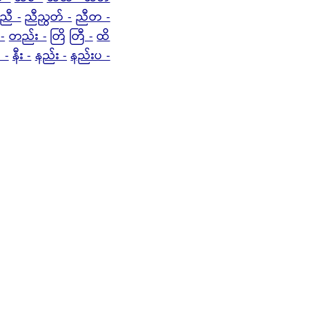
ညီ -
ညီညွတ် -
ညီတ -
-
တည်း -
တြိ
တြီ -
ထိ
 -
နီး -
နည်း -
နည်းပ -