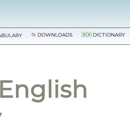
📂
DOWNLOADS
🇲🇲
DICTIONARY
ABULARY
English
y