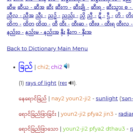
ဆီမ
ဆီယ - ဆီအ
ဆီး
ဆီးက -
ဆီးချို -
ဆီးရ -
ဆီးသွား စ -
ညီလ - ညီအ
ညီး -
ညဉ့် -
ညည်း -
ညှိ
ညှီ -
ဋီ -
ဌီ -
တိ -
တိ
ထိက -
ထိတ
ထိထ -
ထီ
ထီး -
ထီးဆ -
ထီးဖ - ထီးရ
ထီးလ -
နည်းဗ -
နည်းမ - နည်းအ
နှီး
နှီးက - နှီးအ
Back to Dictionary Main Menu
ခြည်
|
chi2
;
chi2
(1)
rays of light
(
reɪ
🔊).
နေရောင်ခြည်
|
nay2 youn2-ji2
-
sunlight
(
ˈsən-
ရောင်ခြည်ဖြာခြင်း
|
youn2-ji2 pfya2 jin3
-
radia
ရောင်ခြည်ဖြာသော
|
youn2-ji2 pfya2 dthau3
-
r