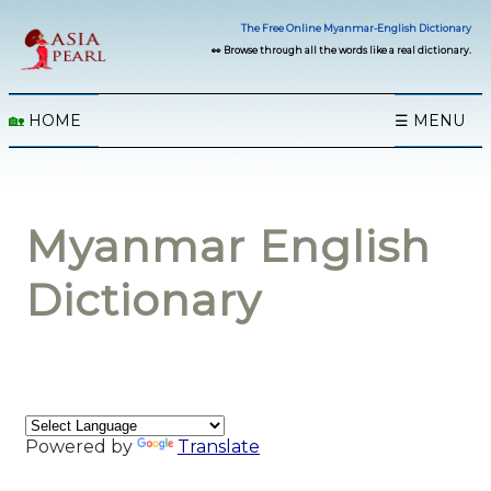
The Free Online Myanmar-English Dictionary
👀 Browse through all the words like a real dictionary.
🏡
HOME
☰ MENU
Myanmar English
Dictionary
Powered by
Translate