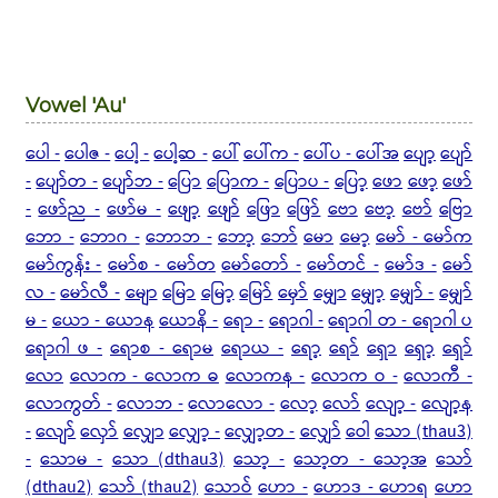
Vowel 'Au'
ပေါ -
ပေါဇ -
ပေါ့ -
ပေါ့ဆ -
ပေါ်
ပေါ်က -
ပေါ်ပ - ပေါ်အ
ပျော့
ပျော်
-
ပျော်တ -
ပျော်ဘ -
ပြော
ပြောက -
ပြောပ -
ပြော့
ဖော
ဖော့
ဖော်
-
ဖော်ည -
ဖော်မ -
ဖျော့
ဖျော်
ဖြော
ဖြော်
ဗော
ဗော့
ဗော်
ဗြော
ဘော -
ဘောဂ -
ဘောဘ -
ဘော့
ဘော်
မော
မော့
မော် - မော်က
မော်ကွန်း -
မော်စ - မော်တ
မော်တော် -
မော်တင် -
မော်ဒ -
မော်
လ -
မော်လီ -
မျော
မြော
မြော့
မြော်
မှော်
မျှော
မျှော့
မျှော် -
မျှော်
မ -
ယော - ယောန
ယောနိ -
ရော -
ရောဂါ -
ရောဂါ တ - ရောဂါ ပ
ရောဂါ ဖ -
ရောစ - ရောမ
ရောယ -
ရော့
ရော်
ရှော
ရှော့
ရှော်
လော
လောက - လောက ဓ
လောကန -
လောက ဝ -
လောကီ -
လောကွတ် -
လောဘ -
လောလော -
လော့
လော်
လျော့ -
လျော့န
-
လျော်
လှော်
လျှော
လျှော့ -
လျှော့တ -
လျှော်
ဝေါ
သော (thau3)
-
သောမ -
သော (dthau3)
သော့ -
သော့တ - သော့အ
သော်
(dthau2)
သော် (thau2)
သောဝ်
ဟော -
ဟောဒ - ဟောရ
ဟော