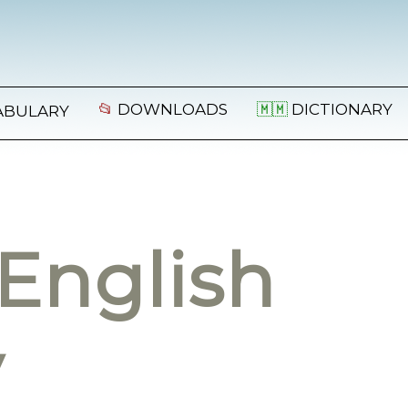
📂
DOWNLOADS
🇲🇲
DICTIONARY
ABULARY
English
y