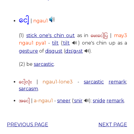
ငေါ့
|
ngau1
မေးငေါ့ပြ
(1)
stick one's chin out
as in
|
may3
ngau1 pya1
-
tilt
(
ˈtilt
🔊) one's chin up as a
gesture
of
disgust
(
dɪsˈɡʌst
🔊).
(2) be
sarcastic
.
ငေါ့လုံး
|
ngau1-lone3
-
sarcastic
remark
;
sarcasm
.
အငေါ့
|
a-ngau1
-
sneer
(
ˈsnir
🔊);
snide
remark
.
PREVIOUS PAGE
NEXT PAGE