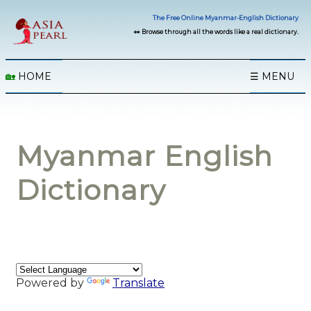
The Free Online Myanmar-English Dictionary
👀 Browse through all the words like a real dictionary.
🏡
HOME
☰ MENU
Myanmar English
Dictionary
Powered by
Translate