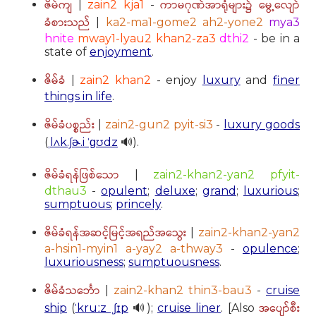
ဇိမ်ကျ
ကာမဂုဏ်အာရုံများ၌ မွေ့လျော်
|
zain2 kja1
-
ခံစားသည်
|
ka2-ma1-gome2 ah2-yone2
mya3
hnite
mway1-lyau2 khan2-za3
dthi2
- be in a
state of
enjoyment
.
ဇိမ်ခံ
|
zain2 khan2
- enjoy
luxury
and
finer
things in life
.
ဇိမ်ခံပစ္စည်း
|
zain2-gun2 pyit-si3
-
luxury goods
(
ˌlʌk.ʃɚ.i ˈɡʊdz
🔊).
ဇိမ်ခံရန်ဖြစ်သော
|
zain2-khan2-yan2 pfyit-
dthau3
-
opulent
;
deluxe
;
grand
;
luxurious
;
sumptuous
;
princely
.
ဇိမ်ခံရန်အဆင့်မြင့်အရည်အသွေး
|
zain2-khan2-yan2
a-hsin1-myin1 a-yay2 a-thway3
-
opulence
;
luxuriousness
;
sumptuousness
.
ဇိမ်ခံသင်္ဘော
|
zain2-khan2 thin3-bau3
-
cruise
အပျော်စီး
ship
(
ˈkruːz ˌʃɪp
🔊);
cruise liner
. [Also