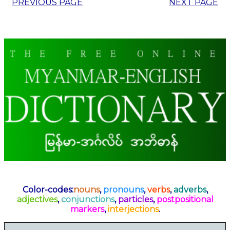
PREVIOUS PAGE
NEXT PAGE
Color-codes:
nouns
,
pronouns
,
verbs
,
adverbs
,
adjectives
,
conjunctions
,
particles
,
postpositional
markers
,
interjections
.