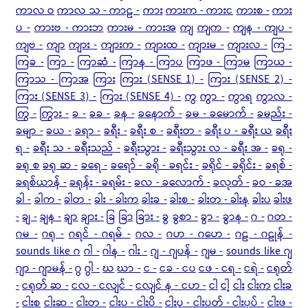
ကာလ ဝ
ကာလ သ - ကာဠ -
ကား
ကားက - ကားင
ကားစ -
ကား
ပ -
ကားဗ - ကားဘ
ကားမ - ကားအ
ကျ
ကျက -
ကျန - ကျပ -
ကျဗ -
ကျာ
ကျား -
ကျားက -
ကျားထ -
ကျားမ -
ကျားလ -
ကြ -
ကြခ -
ကြာ -
ကြာဆံ -
ကြာန - ကြာပ
ကြာဖ - ကြာမ
ကြာယ -
ကြာသ - ကြာအ
ကြား
ကြား (SENSE 1) -
ကြား (SENSE 2) -
ကြား (SENSE 3) -
ကြား (SENSE 4) -
ကွ
ကွာ -
ကွာရ
ကွာလ -
ကြွ -
ကြွား -
ခ -
ခခ -
ခန -
ခနောက် -
ခမ - ခမောက် -
ခမည်း -
ခမျာ -
ခယ -
ခရာ -
ခရီး -
ခရီး စ -
ခရီးတ -
ခရီး ပ - ခရီး ယ
ခရီး
ရ -
ခရီး သ - ခရီးသည် -
ခရီးသွား -
ခရီးသွား လ - ခရီး အ -
ခရု -
ခရု စ
ခရု ဆ -
ခရေ -
ခရော် - ခရို - ခရင်း -
ခရိုင် - ခရိုင်း -
ခရစ် -
ခရစ်ယာန် -
ခရုန်း - ခရမ်း -
ခလ - ခလောက် -
ခလုတ် -
ခဝ - ခအ
ခါ -
ခါက -
ခါတ -
ခါး - ခါးက
ခါးခ -
ခါးစ -
ခါးတ - ခါးန
ခါးပ
ခါးဖ
-
ချ -
ချန -
ချာ
ချား -
ခြ
ခြာ
ခြား -
ခွ
ခွစာ -
ခွာ -
ခွာန -
ဂ -
ဂတ -
ဂမ -
ဂရု -
ဂရင် - ဂရမ် -
ဂလ -
ဂဟ - ဂဟေ -
ဂဠ - ဂဠုန် -
sounds like ဂ
ဂါ -
ဂါန -
ဂါး -
ဂျ - ဂျပန် -
ဂျမ -
sounds like ဂျ
ဂျာ - ဂျာမန် -
ဂွ
ဂွါ -
ဃ
ဃာ -
င -
ငခ - ငပ
ငဖ - ငရ -
ငရဲ -
ငရုတ်
-
ငရုတ် ဆ -
ငလ - ငလျင် -
ငလျင် န - ငဟ -
ငါ
ငါ့
ငါး
ငါးက
ငါးခ
-
ငါးစ
ငါးဆ -
ငါးတ -
ငါးပ - ငါးပိ -
ငါးပူ - ငါးပတ် - ငါးပုပ် -
ငါးဖ -