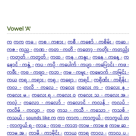
Vowel 'A'
က
ကက
ကခ -
ကစ - ကစား -
ကစီ - ကစော် - ကစိမ်း -
ကဆ -
ကဇ -
ကည -
ကဏ -
ကတ - ကတိ -
ကတော့ - ကတိုး - ကတည်း
-
ကတုတ် - ကတွတ် -
ကထ -
ကန - ကနူး -
ကနေ - ကနေ့ -
က
နောင် - ကနွဲ့ -
ကပ - ကပို - ကပေါက် -
ကပျာ - ကပြောင်း -
ကဖ -
ကဖီး -
ကဗ - ကဗျာ -
ကဘ -
ကမ - ကမူး -
ကမောက် - ကမြင်း -
ကယ
ကရ - ကရား -
ကရု -
ကရော -
ကရင် -
ကရိုဏ်း - ကရိန်း -
ကလ -
ကလိ - ကလေ -
ကလေး
ကလေး က -
ကလေး န -
ကလေး မ -
ကလေး ရ - ကလေး ဝ
ကလေး သ - ကလေး အ -
ကလဲ့ -
ကလော - ကလော် -
ကလောင် - ကလန် -
ကလပ် -
ကလိမ် - ကလျာ -
ကဝ
ကသ - ကသီ - ကသော -
ကသစ် -
ကသယ် -
sounds like က
ကာ
ကာက - ကာကွယ် -
ကာကွယ် တ
-
ကာကွယ် ရ -
ကာခ -
ကာဗ - ကာဘ
ကာမ - ကာမ စ
ကာမ ဆ -
ကာမ အ -
ကာမိ - ကာမိုင်း -
ကာယ
ကာရ
ကာလ -
ကာလ ပ -