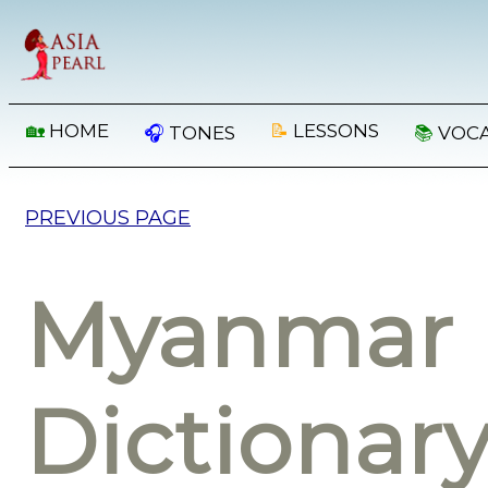
🏡
HOME
📝
LESSONS
🎧
TONES
📚
VOC
PREVIOUS PAGE
Myanmar 
Dictionar