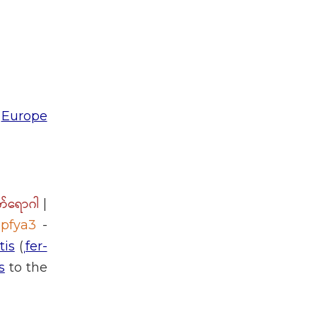
n
Europe
က်ရောဂါ
|
-pfya3
-
tis
(
ˌfer-
s
to the