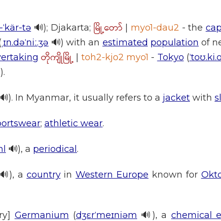
မြို့တော်
-ˈkär-tə
🔊); Djakarta;
|
myo1-dau2
- the
cap
(
ˌɪn.dəˈniː.ʒə
🔊) with an
estimated
population
of n
တိုကျိုမြို့
vertaking
|
toh2-kjo2 myo1
-
Tokyo
(
ˈtoʊ.ki.
).
🔊). In Myanmar, it usually refers to a
jacket
with
s
portswear
;
athletic wear
.
nl
🔊), a
periodical
.
🔊), a
country
in
Western Europe
known for
Okto
ry]
Germanium
(
dʒɛrˈmeɪniəm
🔊), a
chemical 