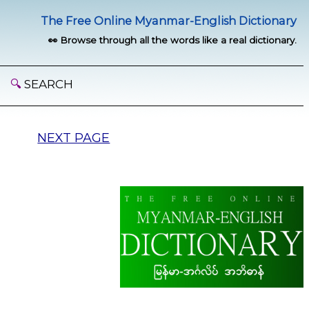
The Free Online Myanmar-English Dictionary
👀 Browse through all the words like a real dictionary.
🔍
SEARCH
NEXT PAGE