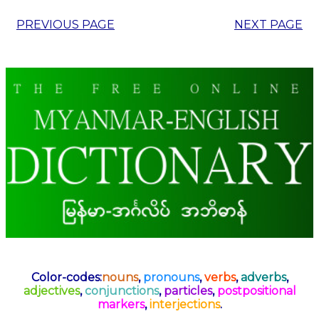
PREVIOUS PAGE
NEXT PAGE
Color-codes:
nouns
,
pronouns
,
verbs
,
adverbs
,
adjectives
,
conjunctions
,
particles
,
postpositional
markers
,
interjections
.