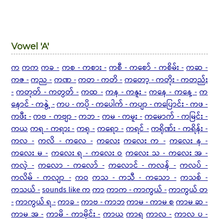
Vowel 'A'
က
ကက
ကခ -
ကစ - ကစား -
ကစီ - ကစော် - ကစိမ်း -
ကဆ -
ကဇ -
ကည -
ကဏ -
ကတ - ကတိ -
ကတော့ - ကတိုး - ကတည်း
-
ကတုတ် - ကတွတ် -
ကထ -
ကန - ကနူး -
ကနေ - ကနေ့ -
က
နောင် - ကနွဲ့ -
ကပ - ကပို - ကပေါက် -
ကပျာ - ကပြောင်း -
ကဖ -
ကဖီး -
ကဗ - ကဗျာ -
ကဘ -
ကမ - ကမူး -
ကမောက် - ကမြင်း -
ကယ
ကရ - ကရား -
ကရု -
ကရော -
ကရင် -
ကရိုဏ်း - ကရိန်း -
ကလ -
ကလိ - ကလေ -
ကလေး
ကလေး က -
ကလေး န -
ကလေး မ -
ကလေး ရ - ကလေး ဝ
ကလေး သ - ကလေး အ -
ကလဲ့ -
ကလော - ကလော် -
ကလောင် - ကလန် -
ကလပ် -
ကလိမ် - ကလျာ -
ကဝ
ကသ - ကသီ - ကသော -
ကသစ် -
ကသယ် -
sounds like က
ကာ
ကာက - ကာကွယ် -
ကာကွယ် တ
-
ကာကွယ် ရ -
ကာခ -
ကာဗ - ကာဘ
ကာမ - ကာမ စ
ကာမ ဆ -
ကာမ အ -
ကာမိ - ကာမိုင်း -
ကာယ
ကာရ
ကာလ -
ကာလ ပ -