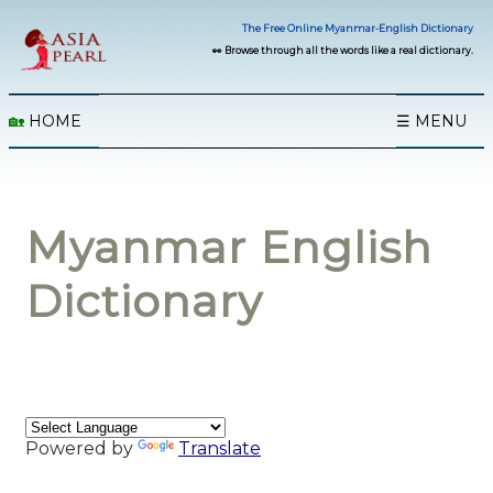
The Free Online Myanmar-English Dictionary
👀 Browse through all the words like a real dictionary.
🏡
HOME
☰ MENU
Myanmar English
Dictionary
Powered by
Translate