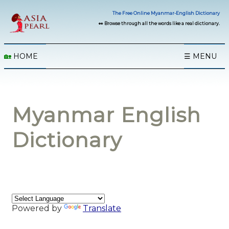
The Free Online Myanmar-English Dictionary
👀 Browse through all the words like a real dictionary.
🏡
HOME
☰ MENU
Myanmar English
Dictionary
Powered by
Translate