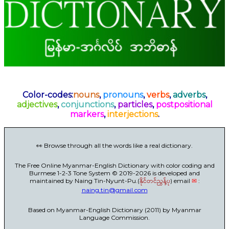
Color-codes:
nouns
,
pronouns
,
verbs
,
adverbs
,
adjectives
,
conjunctions
,
particles
,
postpositional
markers
,
interjections
.
👀 Browse through all the words like a real dictionary.
The Free Online Myanmar-English Dictionary with color coding and
Burmese 1-2-3 Tone System © 2019-2026 is developed and
maintained by Naing Tin-Nyunt-Pu.(
နိုင်တင်ညွန့်ပု
) email
✉
:
naing.tin@gmail.com
Based on Myanmar-English Dictionary (2011) by Myanmar
Language Commission.