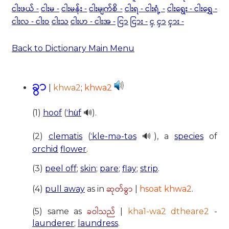
ငါးဖယ် -
ငါးမ -
ငါးမန်း -
ငါးမျက်စိ -
ငါးရ - ငါးရံ့ -
ငါးရွေး - ငါးရွှေ -
ငါးလ - ငါးဝ
ငါးသ
ငါးဟ - ငါးအ -
ငြာ
ငြား -
ငှ
ငှာ
ငှား -
Back to Dictionary Main Menu
ခွာ
|
khwa2
;
khwa2
(1)
hoof
(
ˈhu̇f
🔊).
(2)
clematis
(
ˈkle-mə-təs
🔊), a
species
of
orchid
flower
.
(3)
peel off
;
skin
;
pare
;
flay
;
strip
.
ဆုတ်ခွာ
(4)
pull away
as in
|
hsoat khwa2
.
ခဝါသည်
(5) same as
|
kha1-wa2 dtheare2
-
launderer
;
laundress
.