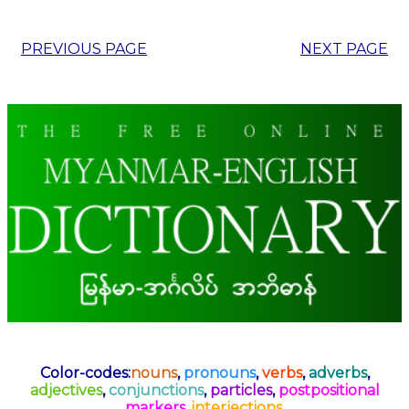
PREVIOUS PAGE
NEXT PAGE
Color-codes:
nouns
,
pronouns
,
verbs
,
adverbs
,
adjectives
,
conjunctions
,
particles
,
postpositional
markers
,
interjections
.