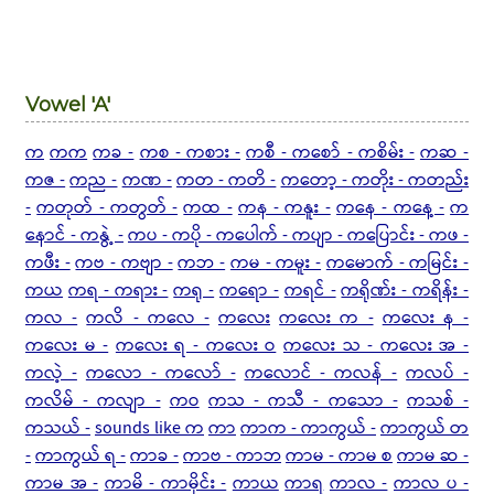
Vowel 'A'
က
ကက
ကခ -
ကစ - ကစား -
ကစီ - ကစော် - ကစိမ်း -
ကဆ -
ကဇ -
ကည -
ကဏ -
ကတ - ကတိ -
ကတော့ - ကတိုး - ကတည်း
-
ကတုတ် - ကတွတ် -
ကထ -
ကန - ကနူး -
ကနေ - ကနေ့ -
က
နောင် - ကနွဲ့ -
ကပ - ကပို - ကပေါက် -
ကပျာ - ကပြောင်း -
ကဖ -
ကဖီး -
ကဗ - ကဗျာ -
ကဘ -
ကမ - ကမူး -
ကမောက် - ကမြင်း -
ကယ
ကရ - ကရား -
ကရု -
ကရော -
ကရင် -
ကရိုဏ်း - ကရိန်း -
ကလ -
ကလိ - ကလေ -
ကလေး
ကလေး က -
ကလေး န -
ကလေး မ -
ကလေး ရ - ကလေး ဝ
ကလေး သ - ကလေး အ -
ကလဲ့ -
ကလော - ကလော် -
ကလောင် - ကလန် -
ကလပ် -
ကလိမ် - ကလျာ -
ကဝ
ကသ - ကသီ - ကသော -
ကသစ် -
ကသယ် -
sounds like က
ကာ
ကာက - ကာကွယ် -
ကာကွယ် တ
-
ကာကွယ် ရ -
ကာခ -
ကာဗ - ကာဘ
ကာမ - ကာမ စ
ကာမ ဆ -
ကာမ အ -
ကာမိ - ကာမိုင်း -
ကာယ
ကာရ
ကာလ -
ကာလ ပ -