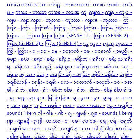
ကာလ ဝ
ကာလ သ - ကာဠ -
ကား
ကားက - ကားင
ကားစ -
ကား
ပ -
ကားဗ - ကားဘ
ကားမ - ကားအ
ကျ
ကျက -
ကျန - ကျပ -
ကျဗ -
ကျာ
ကျား -
ကျားက -
ကျားထ -
ကျားမ -
ကျားလ -
ကြ -
ကြခ -
ကြာ -
ကြာဆံ -
ကြာန - ကြာပ
ကြာဖ - ကြာမ
ကြာယ -
ကြာသ - ကြာအ
ကြား
ကြား (SENSE 1) -
ကြား (SENSE 2) -
ကြား (SENSE 3) -
ကြား (SENSE 4) -
ကွ
ကွာ -
ကွာရ
ကွာလ -
ကြွ -
ကြွား -
ခ -
ခခ -
ခန -
ခနောက် -
ခမ - ခမောက် -
ခမည်း -
ခမျာ -
ခယ -
ခရာ -
ခရီး -
ခရီး စ -
ခရီးတ -
ခရီး ပ - ခရီး ယ
ခရီး
ရ -
ခရီး သ - ခရီးသည် -
ခရီးသွား -
ခရီးသွား လ - ခရီး အ -
ခရု -
ခရု စ
ခရု ဆ -
ခရေ -
ခရော် - ခရို - ခရင်း -
ခရိုင် - ခရိုင်း -
ခရစ် -
ခရစ်ယာန် -
ခရုန်း - ခရမ်း -
ခလ - ခလောက် -
ခလုတ် -
ခဝ - ခအ
ခါ -
ခါက -
ခါတ -
ခါး - ခါးက
ခါးခ -
ခါးစ -
ခါးတ - ခါးန
ခါးပ
ခါးဖ
-
ချ -
ချန -
ချာ
ချား -
ခြ
ခြာ
ခြား -
ခွ -
ခွစာ -
ခွာ -
ခွာန -
ဂ -
ဂတ
-
ဂမ -
ဂရု -
ဂရင် - ဂရမ် -
ဂလ -
ဂဟ - ဂဟေ -
ဂဠ - ဂဠုန် -
sounds like ဂ
ဂါ -
ဂါန -
ဂါး -
ဂျ - ဂျပန် -
ဂျမ -
sounds like ဂျ
ဂျာ - ဂျာမန် -
ဂွ
ဂွါ -
ဃ
ဃာ -
င -
ငခ - ငပ
ငဖ - ငရ -
ငရဲ -
ငရုတ်
-
ငရုတ် ဆ -
ငလ - ငလျင် -
ငလျင် န - ငဟ -
ငါ
ငါ့
ငါး
ငါးက
ငါးခ
-
ငါးစ
ငါးဆ -
ငါးတ -
ငါးပ - ငါးပိ -
ငါးပူ - ငါးပတ် - ငါးပုပ် -
ငါးဖ -