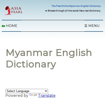
The Free Online Myanmar-English Dictionary
👀 Browse through all the words like a real dictionary.
🏡
HOME
☰ MENU
Myanmar English
Dictionary
Powered by
Translate