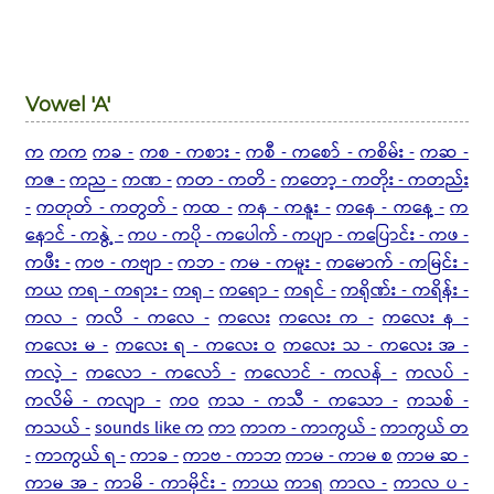
Vowel 'A'
က
ကက
ကခ -
ကစ - ကစား -
ကစီ - ကစော် - ကစိမ်း -
ကဆ -
ကဇ -
ကည -
ကဏ -
ကတ - ကတိ -
ကတော့ - ကတိုး - ကတည်း
-
ကတုတ် - ကတွတ် -
ကထ -
ကန - ကနူး -
ကနေ - ကနေ့ -
က
နောင် - ကနွဲ့ -
ကပ - ကပို - ကပေါက် -
ကပျာ - ကပြောင်း -
ကဖ -
ကဖီး -
ကဗ - ကဗျာ -
ကဘ -
ကမ - ကမူး -
ကမောက် - ကမြင်း -
ကယ
ကရ - ကရား -
ကရု -
ကရော -
ကရင် -
ကရိုဏ်း - ကရိန်း -
ကလ -
ကလိ - ကလေ -
ကလေး
ကလေး က -
ကလေး န -
ကလေး မ -
ကလေး ရ - ကလေး ဝ
ကလေး သ - ကလေး အ -
ကလဲ့ -
ကလော - ကလော် -
ကလောင် - ကလန် -
ကလပ် -
ကလိမ် - ကလျာ -
ကဝ
ကသ - ကသီ - ကသော -
ကသစ် -
ကသယ် -
sounds like က
ကာ
ကာက - ကာကွယ် -
ကာကွယ် တ
-
ကာကွယ် ရ -
ကာခ -
ကာဗ - ကာဘ
ကာမ - ကာမ စ
ကာမ ဆ -
ကာမ အ -
ကာမိ - ကာမိုင်း -
ကာယ
ကာရ
ကာလ -
ကာလ ပ -