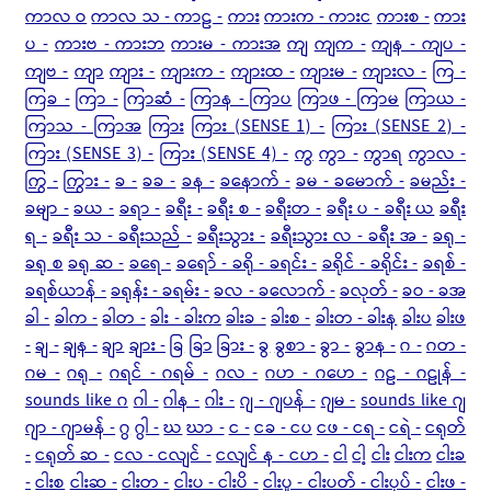
ကာလ ဝ
ကာလ သ - ကာဠ -
ကား
ကားက - ကားင
ကားစ -
ကား
ပ -
ကားဗ - ကားဘ
ကားမ - ကားအ
ကျ
ကျက -
ကျန - ကျပ -
ကျဗ -
ကျာ
ကျား -
ကျားက -
ကျားထ -
ကျားမ -
ကျားလ -
ကြ -
ကြခ -
ကြာ -
ကြာဆံ -
ကြာန - ကြာပ
ကြာဖ - ကြာမ
ကြာယ -
ကြာသ - ကြာအ
ကြား
ကြား (SENSE 1) -
ကြား (SENSE 2) -
ကြား (SENSE 3) -
ကြား (SENSE 4) -
ကွ
ကွာ -
ကွာရ
ကွာလ -
ကြွ -
ကြွား -
ခ -
ခခ -
ခန -
ခနောက် -
ခမ - ခမောက် -
ခမည်း -
ခမျာ -
ခယ -
ခရာ -
ခရီး -
ခရီး စ -
ခရီးတ -
ခရီး ပ - ခရီး ယ
ခရီး
ရ -
ခရီး သ - ခရီးသည် -
ခရီးသွား -
ခရီးသွား လ - ခရီး အ -
ခရု -
ခရု စ
ခရု ဆ -
ခရေ -
ခရော် - ခရို - ခရင်း -
ခရိုင် - ခရိုင်း -
ခရစ် -
ခရစ်ယာန် -
ခရုန်း - ခရမ်း -
ခလ - ခလောက် -
ခလုတ် -
ခဝ - ခအ
ခါ -
ခါက -
ခါတ -
ခါး - ခါးက
ခါးခ -
ခါးစ -
ခါးတ - ခါးန
ခါးပ
ခါးဖ
-
ချ -
ချန -
ချာ
ချား -
ခြ
ခြာ
ခြား -
ခွ
ခွစာ -
ခွာ -
ခွာန -
ဂ -
ဂတ -
ဂမ -
ဂရု -
ဂရင် - ဂရမ် -
ဂလ -
ဂဟ - ဂဟေ -
ဂဠ - ဂဠုန် -
sounds like ဂ
ဂါ -
ဂါန -
ဂါး -
ဂျ - ဂျပန် -
ဂျမ -
sounds like ဂျ
ဂျာ - ဂျာမန် -
ဂွ
ဂွါ -
ဃ
ဃာ -
င -
ငခ - ငပ
ငဖ - ငရ -
ငရဲ -
ငရုတ်
-
ငရုတ် ဆ -
ငလ - ငလျင် -
ငလျင် န - ငဟ -
ငါ
ငါ့
ငါး
ငါးက
ငါးခ
-
ငါးစ
ငါးဆ -
ငါးတ -
ငါးပ - ငါးပိ -
ငါးပူ - ငါးပတ် - ငါးပုပ် -
ငါးဖ -