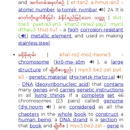
အက်တမ်အမှတ်စဉ်
and
|
et-tan2 a-hmut-sin2
-
atomic number
(
əˌtɑmɪk ˌnʌmbər
🔊) 24. It is
ဓာတ်တိုးပျက်စီးခြင်း ခံနိုင်ရည်မြင့်သော သတ္တု
|
dut-
toe3 pyet-si3-jin3 khan2-nine2-yay2 myin1
dthau3
thut-tu1
- a
high
corrosion-resistant
(
🔊
)
metallic element
, and used in making
stainless steel
.
ခရိုမိုဆုမ်း
|
kha1-ro2-mo2-hsone3
-
chromosome
(
ˈkrō-mə-ˌsōm
🔊), a
large
မျိုးဗီဇပစ္စည်း
structure
of
|
myo3 be2-za1 pyit-
si3
-
genetic material
(
dʒəˈnet̬.ɪk məˈtɪr.i.əl
🔊)
-
DNA
(
deoxyribonucleic acid
) that
contains
many
genes
and
carries
genetic instructions
in all
living things
. If a
complete
set
46
chromosomes (23 pairs) called
genome
(
ˈdʒiː.noʊm
🔊) are
considered
as all the
chapters
in the
whole
book
to
construct
a
human being
, a
DNA strand
is a
section
in
မျိုးဗီဇ
that
book
and
|
myo3 be2-za1
-
gene
is