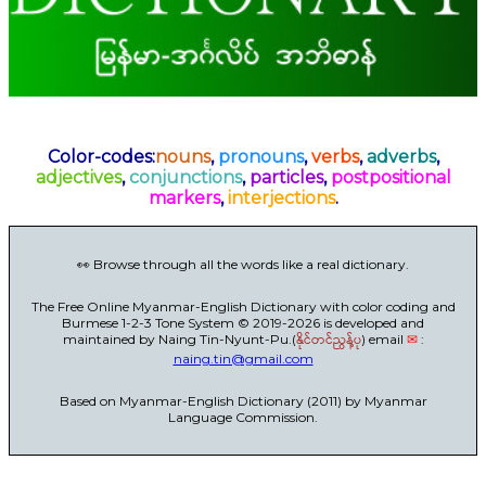
Color-codes:
nouns
,
pronouns
,
verbs
,
adverbs
,
adjectives
,
conjunctions
,
particles
,
postpositional
markers
,
interjections
.
👀 Browse through all the words like a real dictionary.
The Free Online Myanmar-English Dictionary with color coding and
Burmese 1-2-3 Tone System © 2019-2026 is developed and
maintained by Naing Tin-Nyunt-Pu.(
နိုင်တင်ညွန့်ပု
) email
✉
:
naing.tin@gmail.com
Based on Myanmar-English Dictionary (2011) by Myanmar
Language Commission.