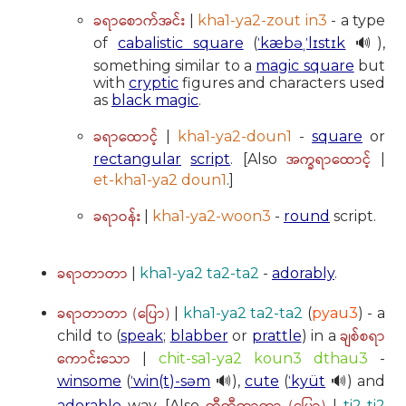
ခရာစောက်အင်း
|
kha1-ya2-zout in3
- a type
of
cabalistic square
(
ˈkæbəˌˈlɪstɪk
🔊),
something similar to a
magic square
but
with
cryptic
figures and characters used
as
black magic
.
ခရာထောင့်
|
kha1-ya2-doun1
-
square
or
အက္ခရာထောင့်
rectangular
script
. [Also
|
et-kha1-ya2 doun1
.]
ခရာဝန်း
|
kha1-ya2-woon3
-
round
script.
ခရာတာတာ
|
kha1-ya2 ta2-ta2
-
adorably
.
ခရာတာတာ (ပြော)
|
kha1-ya2 ta2-ta2
(
pyau3
) - a
ချစ်စရာ
child to (
speak
;
blabber
or
prattle
) in a
ကောင်းသော
|
chit-sa1-ya2 koun3 dthau3
-
winsome
(
ˈwin(t)-səm
🔊),
cute
(
ˈkyüt
🔊) and
adorable
way. [Also
|
ti2-ti2