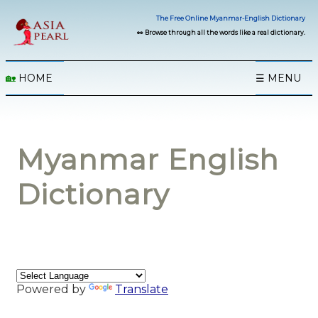
The Free Online Myanmar-English Dictionary
👀 Browse through all the words like a real dictionary.
🏡
HOME
☰ MENU
Myanmar English
Dictionary
Powered by
Translate