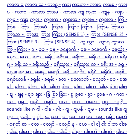
ကာလ ဝ
ကာလ သ - ကာဠ -
ကား
ကားက - ကားင
ကားစ -
ကား
ပ -
ကားဗ - ကားဘ
ကားမ - ကားအ
ကျ
ကျက -
ကျန - ကျပ -
ကျဗ -
ကျာ
ကျား -
ကျားက -
ကျားထ -
ကျားမ -
ကျားလ -
ကြ -
ကြခ -
ကြာ -
ကြာဆံ -
ကြာန - ကြာပ
ကြာဖ - ကြာမ
ကြာယ -
ကြာသ - ကြာအ
ကြား
ကြား (SENSE 1) -
ကြား (SENSE 2) -
ကြား (SENSE 3) -
ကြား (SENSE 4) -
ကွ
ကွာ -
ကွာရ
ကွာလ -
ကြွ -
ကြွား -
ခ -
ခခ -
ခန -
ခနောက် -
ခမ - ခမောက် -
ခမည်း -
ခမျာ -
ခယ -
ခရာ -
ခရီး -
ခရီး စ -
ခရီးတ -
ခရီး ပ - ခရီး ယ
ခရီး
ရ -
ခရီး သ - ခရီးသည် -
ခရီးသွား -
ခရီးသွား လ - ခရီး အ -
ခရု -
ခရု စ
ခရု ဆ -
ခရေ -
ခရော် - ခရို - ခရင်း -
ခရိုင် - ခရိုင်း -
ခရစ် -
ခရစ်ယာန် -
ခရုန်း - ခရမ်း -
ခလ - ခလောက် -
ခလုတ် -
ခဝ - ခအ
ခါ -
ခါက -
ခါတ -
ခါး - ခါးက
ခါးခ -
ခါးစ -
ခါးတ - ခါးန
ခါးပ
ခါးဖ
-
ချ -
ချန -
ချာ
ချား -
ခြ
ခြာ
ခြား -
ခွ
ခွစာ -
ခွာ -
ခွာန -
ဂ -
ဂတ -
ဂမ -
ဂရု -
ဂရင် - ဂရမ် -
ဂလ -
ဂဟ - ဂဟေ -
ဂဠ - ဂဠုန် -
sounds like ဂ
ဂါ -
ဂါန -
ဂါး -
ဂျ - ဂျပန် -
ဂျမ -
sounds like ဂျ
ဂျာ - ဂျာမန် -
ဂွ
ဂွါ -
ဃ
ဃာ -
င -
ငခ - ငပ
ငဖ - ငရ -
ငရဲ -
ငရုတ်
-
ငရုတ် ဆ -
ငလ - ငလျင် -
ငလျင် န - ငဟ -
ငါ
ငါ့
ငါး
ငါးက
ငါးခ
-
ငါးစ
ငါးဆ -
ငါးတ -
ငါးပ - ငါးပိ -
ငါးပူ - ငါးပတ် - ငါးပုပ် -
ငါးဖ -