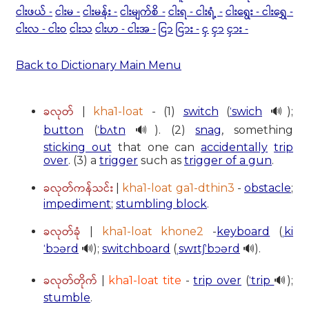
ငါးဖယ် -
ငါးမ -
ငါးမန်း -
ငါးမျက်စိ -
ငါးရ - ငါးရံ့ -
ငါးရွေး - ငါးရွှေ -
ငါးလ - ငါးဝ
ငါးသ
ငါးဟ - ငါးအ -
ငြာ
ငြား -
ငှ
ငှာ
ငှား -
Back to Dictionary Main Menu
ခလုတ်
|
kha1-loat
- (1)
switch
(
ˈswich
🔊);
button
(
ˈbʌtn
🔊). (2)
snag
, something
sticking out
that one can
accidentally
trip
over
. (3) a
trigger
such as
trigger of a gun
.
ခလုတ်ကန်သင်း
|
kha1-loat ga1-dthin3
-
obstacle
;
impediment
;
stumbling block
.
ခလုတ်ခုံ
|
kha1-loat khone2
-
keyboard
(
ˌki
ˈbɔərd
🔊);
switchboard
(
ˌswɪtʃˈbɔərd
🔊).
ခလုတ်တိုက်
|
kha1-loat tite
-
trip over
(
ˈtrip
🔊);
stumble
.