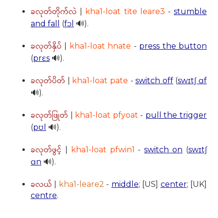
ခလုတ်တိုက်လဲ
|
kha1-loat tite leare3
-
stumble
and fall
(
fɔl
🔊).
ခလုတ်နှိပ်
|
kha1-loat hnate
-
press the button
(
prɛs
🔊).
ခလုတ်ပိတ်
|
kha1-loat pate
-
switch off
(
swɪtʃ ɑf
🔊).
ခလုတ်ဖြုတ်
|
kha1-loat pfyoat
-
pull the trigger
(
pʊl
🔊).
ခလုတ်ဖွင့်
|
kha1-loat pfwin1
-
switch on
(
swɪtʃ
ɑn
🔊).
ခလယ်
|
kha1-leare2
-
middle
; [US]
center
; [UK]
centre
.