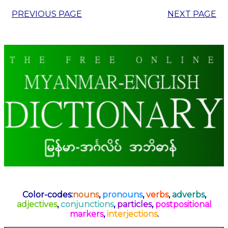
PREVIOUS PAGE
NEXT PAGE
Color-codes:
nouns
,
pronouns
,
verbs
,
adverbs
,
adjectives
,
conjunctions
,
particles
,
postpositional
markers
,
interjections
.