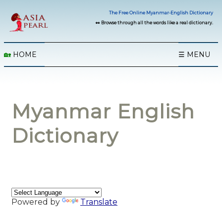
The Free Online Myanmar-English Dictionary
👀 Browse through all the words like a real dictionary.
🏡
HOME
☰ MENU
Myanmar English
Dictionary
Powered by
Translate