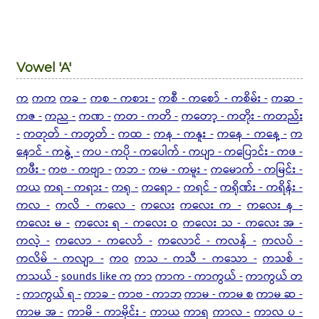
Vowel 'A'
က
ကက
ကခ -
ကစ - ကစား -
ကစီ - ကစော် - ကစိမ်း -
ကဆ -
ကဇ -
ကည -
ကဏ -
ကတ - ကတိ -
ကတော့ - ကတိုး - ကတည်း
-
ကတုတ် - ကတွတ် -
ကထ -
ကန - ကနူး -
ကနေ - ကနေ့ -
က
နောင် - ကနွဲ့ -
ကပ - ကပို - ကပေါက် -
ကပျာ - ကပြောင်း -
ကဖ -
ကဖီး -
ကဗ - ကဗျာ -
ကဘ -
ကမ - ကမူး -
ကမောက် - ကမြင်း -
ကယ
ကရ - ကရား -
ကရု -
ကရော -
ကရင် -
ကရိုဏ်း - ကရိန်း -
ကလ -
ကလိ - ကလေ -
ကလေး
ကလေး က -
ကလေး န -
ကလေး မ -
ကလေး ရ - ကလေး ဝ
ကလေး သ - ကလေး အ -
ကလဲ့ -
ကလော - ကလော် -
ကလောင် - ကလန် -
ကလပ် -
ကလိမ် - ကလျာ -
ကဝ
ကသ - ကသီ - ကသော -
ကသစ် -
ကသယ် -
sounds like က
ကာ
ကာက - ကာကွယ် -
ကာကွယ် တ
-
ကာကွယ် ရ -
ကာခ -
ကာဗ - ကာဘ
ကာမ - ကာမ စ
ကာမ ဆ -
ကာမ အ -
ကာမိ - ကာမိုင်း -
ကာယ
ကာရ
ကာလ -
ကာလ ပ -