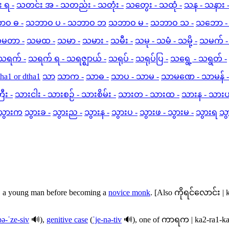
 ရ -
သတင်း အ - သတည်း - သတုံး -
သတွေး - သထုံ -
သန - သနား 
ဝ ဓ -
သဘာဝ ပ - သဘာဝ ဘ
သဘာဝ မ -
သဘာဝ သ -
သဘော -
သမတာ -
သမထ -
သမာ -
သမား -
သမီး -
သမု - သမံ - သမို့ -
သမက် -
သရက် -
သရက် ရ - သရဇ္ဈာယ် -
သရုပ် -
သရုပ်ပြ -
သရွေ့ - သရွတ် -
tha1 or dtha1
သာ
သာက -
သာဓ -
သာပ - သာမ -
သာမဏေ - သာမန် -
ီး -
သားငါး - သားစဉ် - သားစိမ်း -
သားတ - သားထ -
သားန - သား
သွားက
သွားခ -
သွားည -
သွားန -
သွားပ -
သွားဖ - သွားမ -
သွားရ
သွ
, a young man before becoming a
novice monk
. [Also
ကိုရင်လောင်း
|
pə-ˈze-siv
🔊),
genitive case
(
ˈje-nə-tiv
🔊), one of
ကာရက
|
ka2-ra1-k