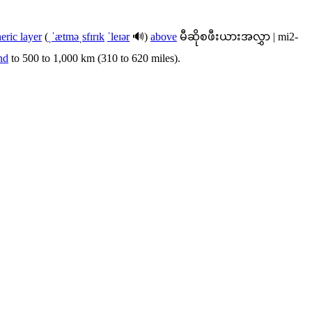
eric layer
(
ˌˈætməˌsfɪrɪk
ˈleɪər
🔊)
above
မီဆိုစဖီးယားအလွှာ
|
mi2-
nd
to 500 to 1,000 km (310 to 620 miles).