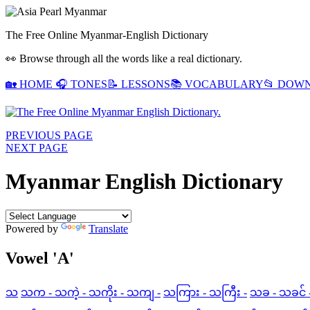
The Free Online Myanmar-English Dictionary
👀 Browse through all the words like a real dictionary.
🏡
HOME
🎧
TONES
📝
LESSONS
📚
VOCABULARY
📂
DOWN
PREVIOUS PAGE
NEXT PAGE
Myanmar English Dictionary
Powered by
Translate
Vowel 'A'
သ
သက - သကဲ့ - သကိုး - သကျ -
သကြား - သကြီး -
သခ - သခင် -