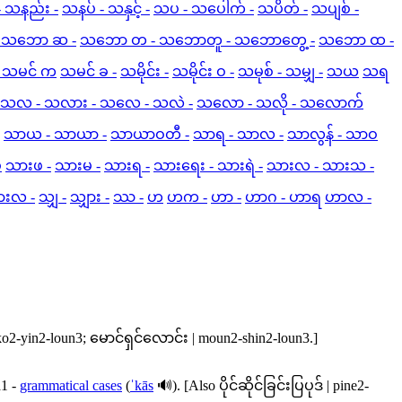
- သနည်း -
သနပ် - သနှင့် -
သပ - သပေါက် -
သပိတ် -
သပျစ် -
 သဘော ဆ -
သဘော တ - သဘောတူ - သဘောတွေ့ -
သဘော ထ -
 သမင် က
သမင် ခ -
သမိုင်း -
သမိုင်း ဝ -
သမုစ် - သမျှ -
သယ
သရ
သလ - သလား - သလေ - သလဲ -
သလော - သလို - သလောက်
သာယ - သာယာ -
သာယာဝတီ -
သာရ - သာလ -
သာလွန် - သာဝ
ပ
သားဖ -
သားမ -
သားရ -
သားရေး - သားရဲ -
သားလ - သားသ -
ားလ -
သျှ -
သျှား -
ဿ -
ဟ
ဟက -
ဟာ -
ဟာဂ - ဟာရ
ဟာလ -
ko2-yin2-loun3
;
မောင်ရှင်လောင်း
|
moun2-shin2-loun3
.]
a1
-
grammatical cases
(
ˈkās
🔊). [Also
ပိုင်ဆိုင်ခြင်းပြပုဒ်
|
pine2-