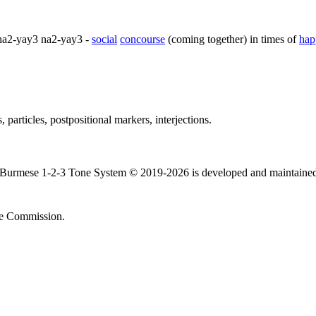
ha2-yay3 na2-yay3
-
social
concourse
(coming together) in times of
hap
s
,
particles
,
postpositional markers
,
interjections
.
 Burmese 1-2-3 Tone System © 2019-2026 is developed and maintaine
e Commission.