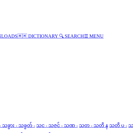
LOADS
🇲🇲
DICTIONARY
🔍
SEARCH
☰ MENU
 သခွား - သခွတ် -
သင - သဇင် - သဏ -
သတ - သတိ န
သတိ ပ -
သ