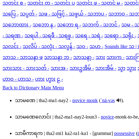
သတင်း စ -
သတင်း တ - သတင်း ပ
သတင်း ဖ - သတင် မ -
သတင်း
သပြေ -
သပွတ် -
သဖ - သဖြင့် - သဖွယ် - သဘာပ -
သဘာဝ - သဘာ
သဘောထား -
သဘော န -
သဘော ရ -
သဘက် - သဘင် -
သမ - 
- သရဏ -
သရပါ - သရဖီ - သရဖူ -
သရေ - သရဲ -
သရော - သရိုး -
သလင်း -
သလိပ် - သလုံး - သလွန် -
သဝ -
သဟ -
Sounds like သ | 
သာသ - သာသနာ ဖ
သာသနာ ဘ -
သာသနာ့ -
သား
သားက -
သားကြ
သားသား - သားသတ် -
သားအ -
သားဥအိမ် -
သားအိမ် -
သွာ
သွား
ဟာဝ - ဟာသ -
ဟား
ဟွား
ဠ -
Back to Dictionary Main Menu
သာမဏေ
|
tha2-ma1-nay2
-
novice monk
(
ˈnä-vəs
🔊).
သာမဏေလောင်း
|
tha2-ma1-nay2-loun3
-
novice
-monk-to-be
သာမိကာရက
|
tha2-mi1 ka2-ra1-ka1
- [grammar]
possessive
(