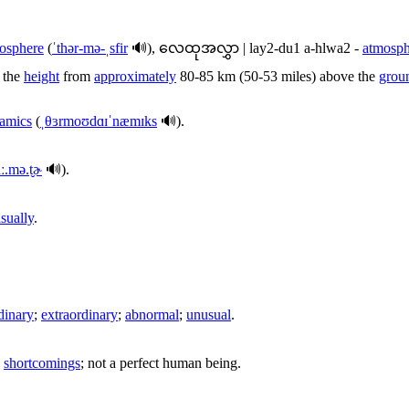
osphere
(
ˈthər-mə-ˌsfir
🔊),
လေထုအလွှာ
|
lay2-du1 a-hlwa2
-
atmosph
 the
height
from
approximately
80-85 km (50-53 miles) above the
grou
amics
(
ˌθɜrmoʊdɑɪˈnæmɪks
🔊).
.mə.t̬ɚ
🔊).
sually
.
rdinary
;
extraordinary
;
abnormal
;
unusual
.
h
shortcomings
; not a perfect human being.