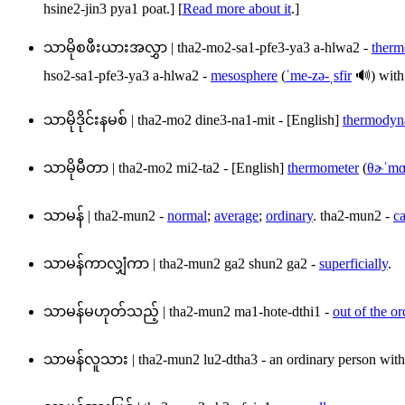
hsine2-jin3 pya1 poat
.] [
Read more about it
.]
သာမိုစဖီးယားအလွှာ
|
tha2-mo2-sa1-pfe3-ya3 a-hlwa2
-
therm
hso2-sa1-pfe3-ya3 a-hlwa2
-
mesosphere
(
ˈme-zə-ˌsfir
🔊) with
သာမိုဒိုင်းနမစ်
|
tha2-mo2 dine3-na1-mit
- [English]
thermodyn
သာမိုမီတာ
|
tha2-mo2 mi2-ta2
- [English]
thermometer
(
θɚˈmɑː
သာမန်
|
tha2-mun2
-
normal
;
average
;
ordinary
.
tha2-mun2
-
ca
သာမန်ကာလျှံကာ
|
tha2-mun2 ga2 shun2 ga2
-
superficially
.
သာမန်မဟုတ်သည့်
|
tha2-mun2 ma1-hote-dthi1
-
out of the o
သာမန်လူသား
|
tha2-mun2 lu2-dtha3
- an ordinary person wit