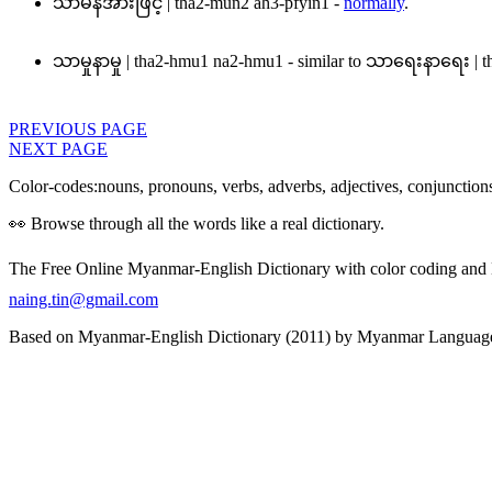
သာမန်အားဖြင့်
|
tha2-mun2 ah3-pfyin1
-
normally
.
သာမှုနာမှု
|
tha2-hmu1 na2-hmu1
- similar to
သာရေးနာရေး
|
t
PREVIOUS PAGE
NEXT PAGE
Color-codes:
nouns
,
pronouns
,
verbs
,
adverbs
,
adjectives
,
conjunction
👀 Browse through all the words like a real dictionary.
The Free Online Myanmar-English Dictionary with color coding and
naing.tin@gmail.com
Based on Myanmar-English Dictionary (2011) by Myanmar Languag