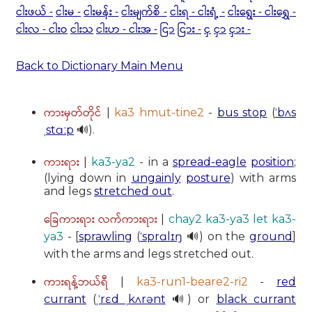
ငါးဖယ် -
ငါးမ -
ငါးမန်း -
ငါးမျက်စိ -
ငါးရ - ငါးရံ့ -
ငါးရွေး - ငါးရွှေ -
ငါးလ - ငါးဝ
ငါးသ
ငါးဟ - ငါးအ -
ငြာ
ငြား -
ငှ
ငှာ
ငှား -
Back to Dictionary Main Menu
ကားမှတ်တိုင်
|
ka3 hmut-tine2
-
bus stop
(
ˈbʌs
ˌstɑːp
🔊).
ကားရား
|
ka3-ya2
- in a
spread-eagle
position
;
(lying down in
ungainly
posture
) with arms
and legs
stretched out
.
ခြေကားရား လက်ကားရား
|
chay2 ka3-ya3 let ka3-
ya3
- [
sprawling
(
ˈsprɑlɪŋ
🔊) on the
ground
]
with the arms and legs stretched out.
ကားရန့်ဘယ်ရီ
|
ka3-run1-beare2-ri2
-
red
currant
(
ˌˈrɛd ˌkʌrənt
🔊) or
black currant