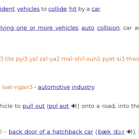
cident
;
vehicles
to
collide
;
hit
by a
car
.
volving one or more vehicles
;
auto
collision
; car a
3 tite pyi3 ya1 za1-ya2 ma1-shi1 oun2 pyet-si3 thw
3 loat-ngan3
-
automotive
industry
.
hicle to
pull out
(
pʊl aʊt
🔊) onto a road, into the 
3
-
back door of a hatchback car
(
ˌbæk ˈdɔːr
🔊);