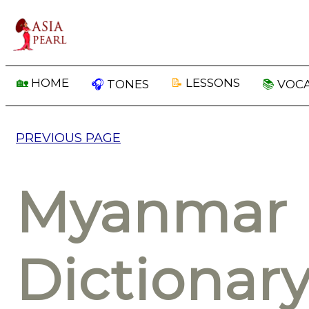
🏡
HOME
📝
LESSONS
🎧
TONES
📚
VOC
PREVIOUS PAGE
Myanmar 
Dictionar