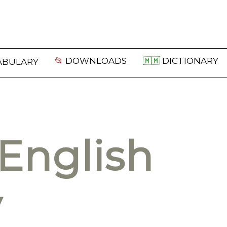
📂
DOWNLOADS
🇲🇲
DICTIONARY
ABULARY
English
y