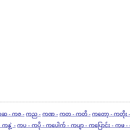
ဆ - ကဇ -
ကည -
ကဏ -
ကတ - ကတိ -
ကတော့ - ကတိုး 
ကနွဲ့ -
ကပ - ကပို - ကပေါက် -
ကပျာ - ကပြောင်း -
ကဖ - 