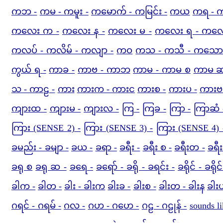
ကဘ -
ကမ - ကမူး -
ကမောက် - ကမြင်း -
ကယ
ကရ - က
ကလေး က -
ကလေး န -
ကလေး မ -
ကလေး ရ - ကလေ
ကလပ် - ကလိမ် - ကလျာ -
ကဝ
ကသ - ကသီ - ကသော
ကွယ် ရ -
ကာခ -
ကာဗ - ကာဘ
ကာမ - ကာမ စ
ကာမ ဆ
သ - ကာဠ -
ကား
ကားက - ကားင
ကားစ -
ကားပ -
ကားဗ
ကျားထ -
ကျားမ -
ကျားလ -
ကြ -
ကြခ -
ကြာ -
ကြာဆံ 
ကြား (SENSE 2) -
ကြား (SENSE 3) -
ကြား (SENSE 4) 
ခမည်း - ခမျာ -
ခယ -
ခရာ -
ခရီး -
ခရီး စ -
ခရီးတ -
ခရီ
ခရု စ
ခရု ဆ -
ခရေ -
ခရော် - ခရို - ခရင်း -
ခရိုင် - ခရိုင်
ခါက -
ခါတ -
ခါး - ခါးက
ခါးခ -
ခါးစ -
ခါးတ - ခါးန
ခါး
ဂရင် - ဂရမ် -
ဂလ -
ဂဟ - ဂဟေ -
ဂဠ - ဂဠုန် -
sounds l