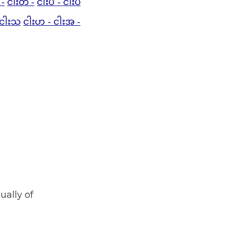
 -
ငါးတ -
ငါးပ - ငါးပိ
ငါးသ
ငါးဟ - ငါးအ -
ually of