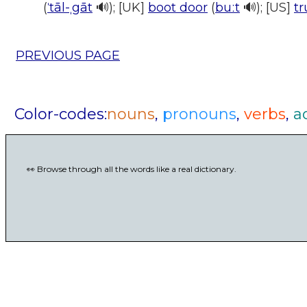
(
ˈtāl-ˌgāt
🔊); [UK]
boot door
(
buːt
🔊); [US]
tr
PREVIOUS PAGE
Color-codes:
nouns
,
pronouns
,
verbs
,
a
👀 Browse through all the words like a real dictionary.