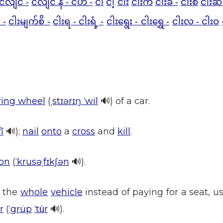
ငလျင် -
ငလျင် န - ငဟ -
ငါ
ငါ့
ငါး
ငါးက
ငါးခ -
ငါးစ
ငါးဆ
 -
ငါးမျက်စိ -
ငါးရ - ငါးရံ့ -
ငါးရွေး - ငါးရွှေ -
ငါးလ - ငါးဝ
ring wheel
(
ˌstɪərɪŋ ˈwil
🔊) of a car.
ī
🔊);
nail
onto
a
cross
and
kill
.
ion
(
ˈkrusəˌfɪkʃən
🔊).
the
whole
vehicle
instead of paying for a seat, us
r
(
ˈgrüp
ˈtu̇r
🔊).