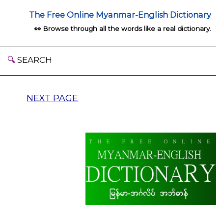
The Free Online Myanmar-English Dictionary
👀 Browse through all the words like a real dictionary.
🔍
SEARCH
NEXT PAGE