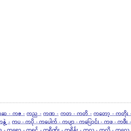
ဆ - ကဇ -
ကည -
ကဏ -
ကတ - ကတိ -
ကတော့ - ကတိုး
ွဲ့ -
ကပ - ကပို - ကပေါက် -
ကပျာ - ကပြောင်း -
ကဖ - ကဖီး 
ု -
ကရော -
ကရင် -
ကရိုဏ်း - ကရိန်း -
ကလ -
ကလိ - ကလေ 