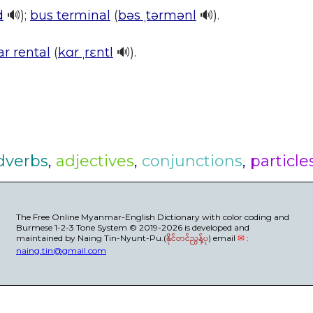
d
🔊);
bus terminal
(
bəs ˌtərmənl
🔊).
ar rental
(
kɑr ˌrɛntl
🔊).
dverbs
,
adjectives
,
conjunctions
,
particle
The Free Online Myanmar-English Dictionary with color coding and
Burmese 1-2-3 Tone System © 2019-2026 is developed and
maintained by Naing Tin-Nyunt-Pu.(
နိုင်တင်ညွန့်ပု
) email
✉
:
naing.tin@gmail.com