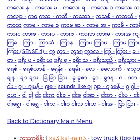
ကလေး န -
ကလေး မ -
ကလေး ရ - ကလေး ဝ
ကလေး သ 
ကလျာ -
ကဝ
ကသ - ကသီ - ကသော -
ကသစ် - ကသယ် -
ကာဘ
ကာမ - ကာမ စ
ကာမ ဆ - ကာမ အ -
ကာမိ - ကာမို
ကားင
ကားစ -
ကားပ -
ကားဗ - ကားဘ
ကားမ - ကားအ
ကျ
ကြခ -
ကြာ -
ကြာဆံ -
ကြာန - ကြာပ
ကြာဖ - ကြာမ
ကြာ
ကြား (SENSE 4) -
ကွ
ကွာ -
ကွာရ
ကွာလ -
ကြွ -
ကြွား -
ခ -
တ -
ခရီး ပ - ခရီး ယ
ခရီး ရ -
ခရီး သ - ခရီးသည် -
ခရီးသွား 
ခရစ် -
ခရစ်ယာန် -
ခရုန်း - ခရမ်း -
ခလ - ခလောက် -
ခလုတ
ချန -
ချာ
ချား -
ခြ
ခြာ
ခြား -
ခွ
ခွစာ -
ခွာ -
ခွာန -
ဂ -
ဂတ 
ဂါး -
ဂျ - ဂျပန် -
ဂျမ -
sounds like ဂျ
ဂျာ - ဂျာမန် -
ဂွ
ဂွါ -
ငဟ -
ငါ
ငါ့
ငါး
ငါးက
ငါးခ -
ငါးစ
ငါးဆ -
ငါးတ -
ငါးပ - ငါး
ငါးရွေး - ငါးရွှေ -
ငါးလ - ငါးဝ
ငါးသ
ငါးဟ - ငါးအ -
ငြာ
ငြား -
Back to Dictionary Main Menu
ကားကရိန်း
|
ka3 ka1-rain3
-
tow truck
(
toʊ tr