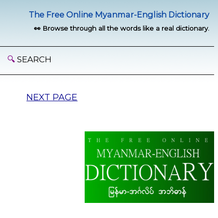
The Free Online Myanmar-English Dictionary
👀 Browse through all the words like a real dictionary.
🔍
SEARCH
NEXT PAGE