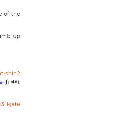
e of the
humb up
at-shin2
ə-ˌfī
🔊);
a3 kjate