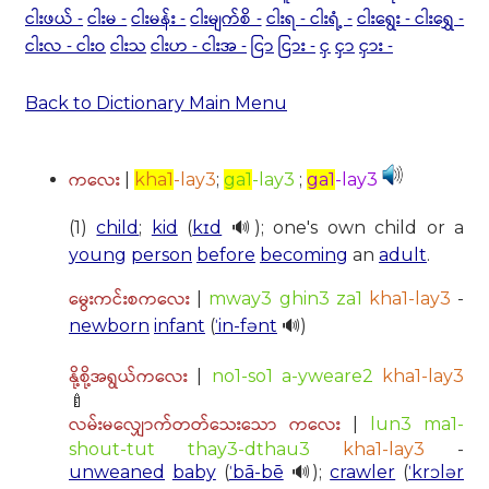
ငါးဖယ် -
ငါးမ -
ငါးမန်း -
ငါးမျက်စိ -
ငါးရ - ငါးရံ့ -
ငါးရွေး - ငါးရွှေ -
ငါးလ - ငါးဝ
ငါးသ
ငါးဟ - ငါးအ -
ငြာ
ငြား -
ငှ
ငှာ
ငှား -
Back to Dictionary Main Menu
ကလေး
|
kha1
-lay3
;
ga1
-lay3
;
ga1
-lay3
(1)
child
;
kid
(
kɪd
🔊); one's own child or a
young
person
before
becoming
an
adult
.
မွေးကင်းစကလေး
|
mway3 ghin3 za1
kha1-lay3
-
newborn
infant
(
ˈin-fənt
🔊)
နို့စို့အရွယ်ကလေး
|
no1-so1 a-yweare2
kha1-lay3
🍼
လမ်းမလျှောက်တတ်သေးသော ကလေး
|
lun3 ma1-
shout-tut thay3-dthau3
kha1-lay3
-
unweaned
baby
(
ˈbā-bē
🔊);
crawler
(
ˈkrɔlər