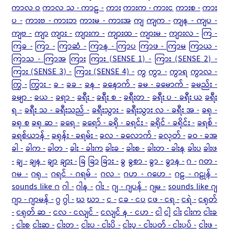
ကာလ ဝ
ကာလ သ - ကာဠ -
ကား
ကားက - ကားင
ကားစ -
ကား
ပ -
ကားဗ - ကားဘ
ကားမ - ကားအ
ကျ
ကျက -
ကျန - ကျပ -
ကျဗ -
ကျာ
ကျား -
ကျားက -
ကျားထ -
ကျားမ -
ကျားလ -
ကြ -
ကြခ -
ကြာ -
ကြာဆံ -
ကြာန - ကြာပ
ကြာဖ - ကြာမ
ကြာယ -
ကြာသ - ကြာအ
ကြား
ကြား (SENSE 1) -
ကြား (SENSE 2) -
ကြား (SENSE 3) -
ကြား (SENSE 4) -
ကွ
ကွာ -
ကွာရ
ကွာလ -
ကြွ -
ကြွား -
ခ -
ခခ -
ခန -
ခနောက် -
ခမ - ခမောက် -
ခမည်း -
ခမျာ -
ခယ -
ခရာ -
ခရီး -
ခရီး စ -
ခရီးတ -
ခရီး ပ - ခရီး ယ
ခရီး
ရ -
ခရီး သ - ခရီးသည် -
ခရီးသွား -
ခရီးသွား လ - ခရီး အ -
ခရု -
ခရု စ
ခရု ဆ -
ခရေ -
ခရော် - ခရို - ခရင်း -
ခရိုင် - ခရိုင်း -
ခရစ် -
ခရစ်ယာန် -
ခရုန်း - ခရမ်း -
ခလ - ခလောက် -
ခလုတ် -
ခဝ - ခအ
ခါ -
ခါက -
ခါတ -
ခါး - ခါးက
ခါးခ -
ခါးစ -
ခါးတ - ခါးန
ခါးပ
ခါးဖ
-
ချ -
ချန -
ချာ
ချား -
ခြ
ခြာ
ခြား -
ခွ
ခွစာ -
ခွာ -
ခွာန -
ဂ -
ဂတ -
ဂမ -
ဂရု -
ဂရင် - ဂရမ် -
ဂလ -
ဂဟ - ဂဟေ -
ဂဠ - ဂဠုန် -
sounds like ဂ
ဂါ -
ဂါန -
ဂါး -
ဂျ - ဂျပန် -
ဂျမ -
sounds like ဂျ
ဂျာ - ဂျာမန် -
ဂွ
ဂွါ -
ဃ
ဃာ -
င -
ငခ - ငပ
ငဖ - ငရ -
ငရဲ -
ငရုတ်
-
ငရုတ် ဆ -
ငလ - ငလျင် -
ငလျင် န - ငဟ -
ငါ
ငါ့
ငါး
ငါးက
ငါးခ
-
ငါးစ
ငါးဆ -
ငါးတ -
ငါးပ - ငါးပိ -
ငါးပူ - ငါးပတ် - ငါးပုပ် -
ငါးဖ -