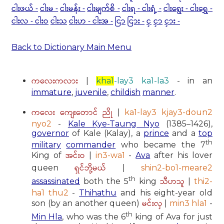
ငါးဖယ် -
ငါးမ -
ငါးမန်း -
ငါးမျက်စိ -
ငါးရ - ငါးရံ့ -
ငါးရွေး - ငါးရွှေ -
ငါးလ - ငါးဝ
ငါးသ
ငါးဟ - ငါးအ -
ငြာ
ငြား -
ငှ
ငှာ
ငှား -
Back to Dictionary Main Menu
ကလေးကလား
|
kha1
-lay3 ka1-la3
- in an
immature
,
juvenile
,
childish
manner
.
ကလေး ကျေးတောင် ညို
|
ka1-lay3 kjay3-doun2
nyo2
-
Kale Kye-Taung Nyo
(1385–1426),
governor
of Kale (Kalay), a
prince
and a
top
th
military
commander
who became the 7
အင်းဝ
King of
|
in3-wa1
-
Ava
after his lover
ရှင်ဘို့မယ်
queen
|
shin2-bo1-meare2
th
သီဟသူ
assassinated
both the 5
king
|
thi2-
ha1 thu2
-
Thihathu
and his eight-year old
မင်းလှ
son (by an another queen)
|
min3 hla1
-
th
Min Hla
, who was the 6
king of Ava for just