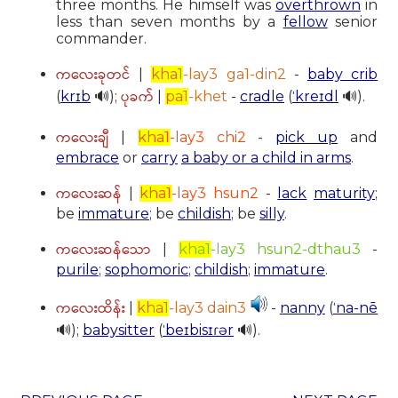
three months. He himself was
overthrown
in
less than seven months by a
fellow
senior
commander.
ကလေးခုတင်
|
kha1
-lay3 ga1-din2
-
baby crib
ပုခက်
(
krɪb
🔊);
|
pa1
-khet
-
cradle
(
ˈkreɪdl
🔊).
ကလေးချီ
|
kha1
-lay3 chi2
-
pick up
and
embrace
or
carry
a baby or a child in arms
.
ကလေးဆန်
|
kha1
-lay3 hsun2
-
lack
maturity
;
be
immature
; be
childish
; be
silly
.
ကလေးဆန်သော
|
kha1
-lay3 hsun2-dthau3
-
purile
;
sophomoric
;
childish
;
immature
.
ကလေးထိန်း
|
kha1
-lay3 dain3
-
nanny
(
ˈna-nē
🔊);
babysitter
(
ˈbeɪbisɪɾər
🔊).