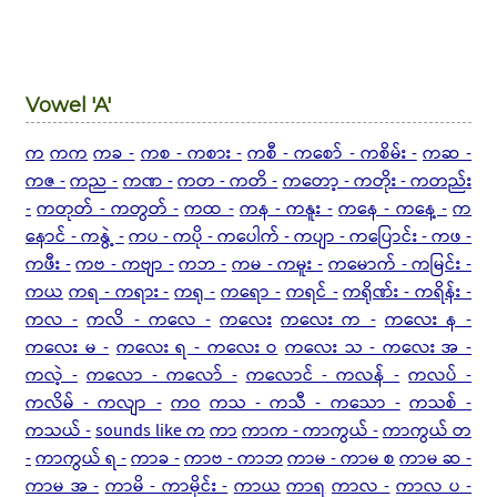
Vowel 'A'
က
ကက
ကခ -
ကစ - ကစား -
ကစီ - ကစော် - ကစိမ်း -
ကဆ -
ကဇ -
ကည -
ကဏ -
ကတ - ကတိ -
ကတော့ - ကတိုး - ကတည်း
-
ကတုတ် - ကတွတ် -
ကထ -
ကန - ကနူး -
ကနေ - ကနေ့ -
က
နောင် - ကနွဲ့ -
ကပ - ကပို - ကပေါက် -
ကပျာ - ကပြောင်း -
ကဖ -
ကဖီး -
ကဗ - ကဗျာ -
ကဘ -
ကမ - ကမူး -
ကမောက် - ကမြင်း -
ကယ
ကရ - ကရား -
ကရု -
ကရော -
ကရင် -
ကရိုဏ်း - ကရိန်း -
ကလ -
ကလိ - ကလေ -
ကလေး
ကလေး က -
ကလေး န -
ကလေး မ -
ကလေး ရ - ကလေး ဝ
ကလေး သ - ကလေး အ -
ကလဲ့ -
ကလော - ကလော် -
ကလောင် - ကလန် -
ကလပ် -
ကလိမ် - ကလျာ -
ကဝ
ကသ - ကသီ - ကသော -
ကသစ် -
ကသယ် -
sounds like က
ကာ
ကာက - ကာကွယ် -
ကာကွယ် တ
-
ကာကွယ် ရ -
ကာခ -
ကာဗ - ကာဘ
ကာမ - ကာမ စ
ကာမ ဆ -
ကာမ အ -
ကာမိ - ကာမိုင်း -
ကာယ
ကာရ
ကာလ -
ကာလ ပ -