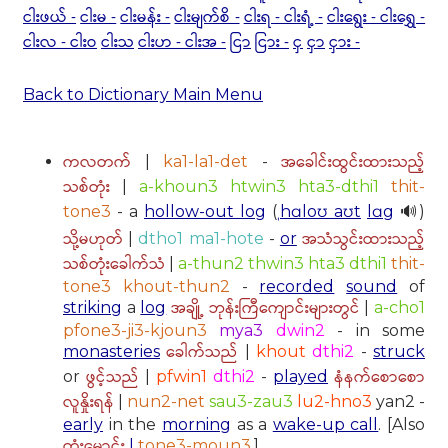
ငါးဖယ် -
ငါးမ -
ငါးမန်း -
ငါးမျက်စိ -
ငါးရ - ငါးရံ့ -
ငါးရွေး - ငါးရွှေ -
ငါးလ - ငါးဝ
ငါးသ
ငါးဟ - ငါးအ -
ငြာ
ငြား -
ငှ
ငှာ
ငှား -
Back to Dictionary Main Menu
ကလတက်
အခေါင်းထွင်းထားသည့်
|
ka1-la1-det
-
သစ်တုံး
|
a-khoun3 htwin3 hta3-dthi1
thit-
tone3
- a
hollow-out log
(
ˌhɑloʊ aʊt
lɑg
🔊)
သို့မဟုတ်
အသံသွင်းထားသည့်
|
dtho1 ma1-hote
-
or
သစ်တုံးခေါက်သံ
|
a-thun2 thwin3 hta3 dthi1
thit-
tone3 khout-thun2
-
recorded
sound
of
အချို့ ဘုန်းကြီကျောင်းများတွင်
striking
a
log
|
a-cho1
pfone3-ji3-kjoun3
mya3
dwin2
- in some
ခေါက်သည်
monasteries
|
khout
dthi2
-
struck
ဖွင့်သည်
နံနက်စောစော
or
|
pfwin1
dthi2
-
played
လူနှိုးရန်
|
nun2-net
sau3-zau3
lu2-hno3
yan2
-
early
in the
morning
as a
wake-up call
. [Also
တုံးမောင်း
|
tone3-moun3
.]