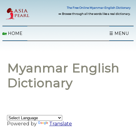
The Free Online Myanmar-English Dictionary
👀 Browse through all the words like a real dictionary.
🏡
HOME
☰ MENU
Myanmar English
Dictionary
Powered by
Translate